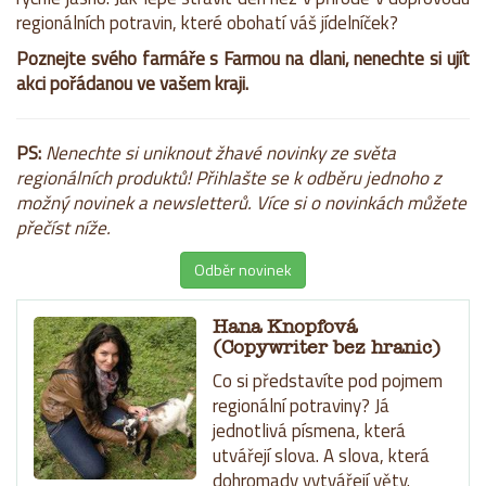
regionálních potravin, které obohatí váš jídelníček?
Poznejte svého farmáře s Farmou na dlani, nenechte si ujít
akci pořádanou ve vašem kraji.
PS:
Nenechte si uniknout žhavé novinky ze světa
regionálních produktů! Přihlašte se k odběru jednoho z
možný novinek a newsletterů. Více si o novinkách můžete
přečíst níže.
Odběr novinek
Hana Knopfová
(Copywriter bez hranic)
Co si představíte pod pojmem
regionální potraviny? Já
jednotlivá písmena, která
utvářejí slova. A slova, která
dohromady vytvářejí věty.