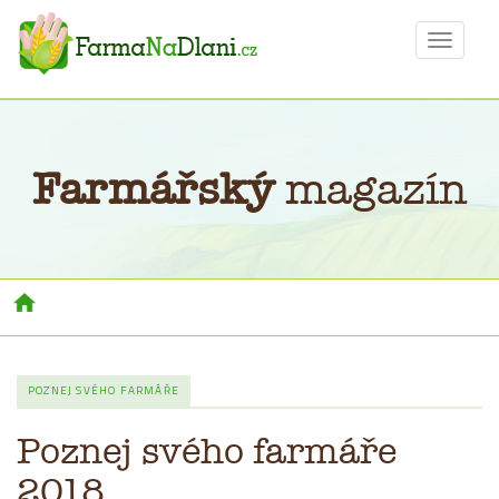
Toggle
navigat
Farmářský
magazín
Toggl
navig
POZNEJ SVÉHO FARMÁŘE
Poznej svého farmáře
2018