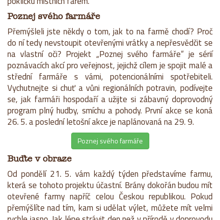
pokličku místních farem.
Poznej svého farmáře
Přemýšleli jste někdy o tom, jak to na farmě chodí? Proč
do ní tedy nevstoupit otevřenými vrátky a nepřesvědčit se
na vlastní oči? Projekt „Poznej svého farmáře“ je sérií
poznávacích akcí pro veřejnost, jejichž cílem je spojit malé a
střední farmáře s vámi, potencionálními spotřebiteli.
Vychutnejte si chuť a vůni regionálních potravin, podívejte
se, jak farmáři hospodaří a užijte si zábavný doprovodný
program plný hudby, smíchu a pohody. První akce se koná
26. 5. a poslední letošní akce je naplánovaná na 29. 9.
Poznej svého farmáře
Buďte v obraze
Od pondělí 21. 5. vám každý týden představíme farmu,
která se tohoto projektu účastní. Brány dokořán budou mít
otevřené farmy napříč celou Českou republikou. Pokud
přemýšlíte nad tím, kam si udělat výlet, můžete mít velmi
rychle jasno. Jak lépe strávit den než v přírodě v doprovodu