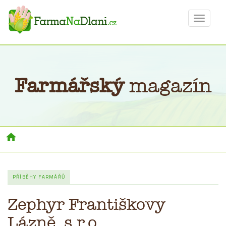
Toggle
navigat
Farmářský
magazín
Toggl
navig
PŘÍBĚHY FARMÁŘŮ
Zephyr Františkovy
Lázně, s.r.o.