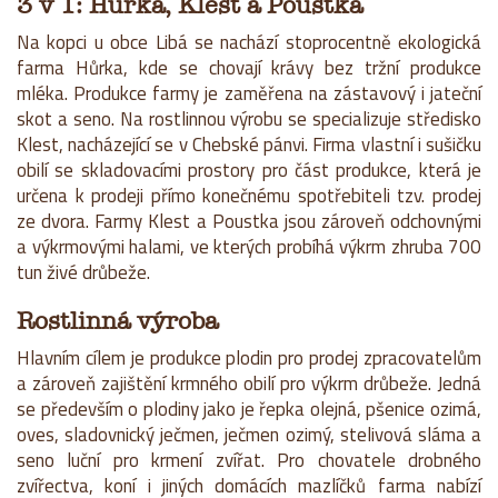
3 v 1: Hůrka, Klest a Poustka
Na kopci u obce Libá se nachází stoprocentně ekologická
farma Hůrka, kde se chovají krávy bez tržní produkce
mléka. Produkce farmy je zaměřena na zástavový i jateční
skot a seno. Na rostlinnou výrobu se specializuje středisko
Klest, nacházející se v Chebské pánvi. Firma vlastní i sušičku
obilí se skladovacími prostory pro část produkce, která je
určena k prodeji přímo konečnému spotřebiteli tzv. prodej
ze dvora. Farmy Klest a Poustka jsou zároveň odchovnými
a výkrmovými halami, ve kterých probíhá výkrm zhruba 700
tun živé drůbeže.
Rostlinná výroba
Hlavním cílem je produkce plodin pro prodej zpracovatelům
a zároveň zajištění krmného obilí pro výkrm drůbeže. Jedná
se především o plodiny jako je řepka olejná, pšenice ozimá,
oves, sladovnický ječmen, ječmen ozimý, stelivová sláma a
seno luční pro krmení zvířat. Pro chovatele drobného
zvířectva, koní i jiných domácích mazlíčků farma nabízí