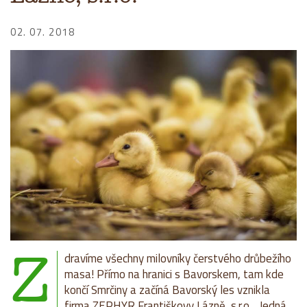
02. 07. 2018
Z
dravíme všechny milovníky čerstvého drůbežího
masa! Přímo na hranici s Bavorskem, tam kde
končí Smrčiny a začíná Bavorský les vznikla
firma ZEPHYR Františkovy Lázně, s.r.o. . Jedná