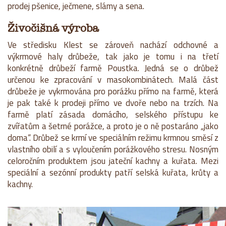
prodej pšenice, ječmene, slámy a sena.
Živočišná výroba
Ve středisku Klest se zároveň nachází odchovné a
výkrmové haly drůbeže, tak jako je tomu i na třetí
konkrétně drůbeží farmě Poustka. Jedná se o drůbež
určenou ke zpracování v masokombinátech. Malá část
drůbeže je vykrmována pro porážku přímo na farmě, která
je pak také k prodeji přímo ve dvoře nebo na trzích. Na
farmě platí zásada domácího, selského přístupu ke
zvířatům a šetrné porážce, a proto je o ně postaráno „jako
doma“. Drůbež se krmí ve speciálním režimu krmnou směsí z
vlastního obilí a s vyloučením porážkového stresu. Nosným
celoročním produktem jsou jateční kachny a kuřata. Mezi
speciální a sezónní produkty patří selská kuřata, krůty a
kachny.