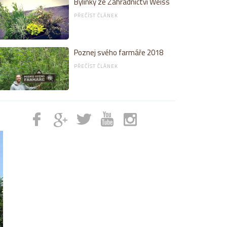
Bylinky ze Zahradnictví Weiss
PŘEČÍST ČLÁNEK
Poznej svého farmáře 2018
PŘEČÍST ČLÁNEK