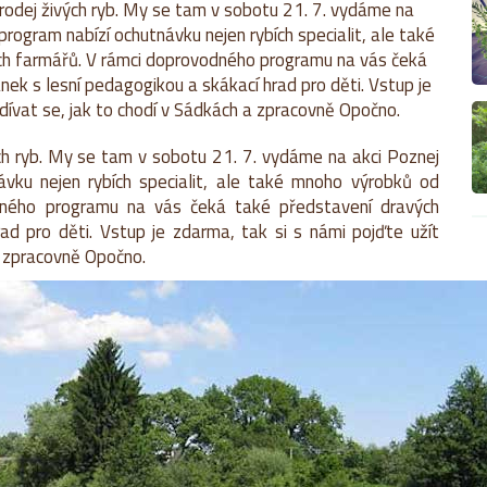
prodej živých ryb. My se tam v sobotu 21. 7. vydáme na
rogram nabízí ochutnávku nejen rybích specialit, ale také
ích farmářů. V rámci doprovodného programu na vás čeká
ek s lesní pedagogikou a skákací hrad pro děti. Vstup je
odívat se, jak to chodí v Sádkách a zpracovně Opočno.
ých ryb. My se tam v sobotu 21. 7. vydáme na akci Poznej
vku nejen rybích specialit, ale také mnoho výrobků od
odného programu na vás čeká také představení dravých
ad pro děti. Vstup je zdarma, tak si s námi pojďte užít
a zpracovně Opočno.