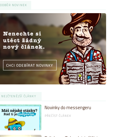
ODBĚR NOVINEK
NEJČTENĚJŠÍ ČLÁNKY
Novinky do messengeru
PŘEČÍST ČLÁNEK