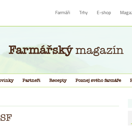
Farmáři
Trhy
E-shop
Magaz
Farmářský
magazín
ovinky
Partneři
Recepty
Poznej svého farmáře
PSF