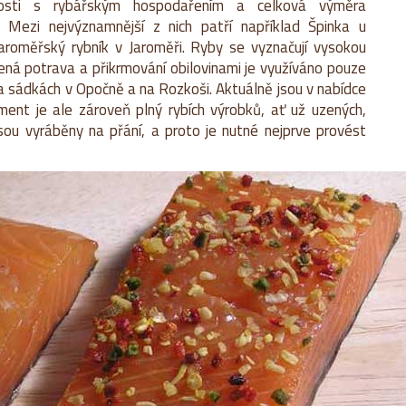
sti s rybářským hospodařením a celková výměra
Mezi nejvýznamnější z nich patří například Špinka u
roměřský rybník v Jaroměři. Ryby se vyznačují vysokou
ozená potrava a přikrmování obilovinami je využíváno pouze
a sádkách v Opočně a na Rozkoši. Aktuálně jsou v nabídce
ment je ale zároveň plný rybích výrobků, ať už uzených,
ou vyráběny na přání, a proto je nutné nejprve provést