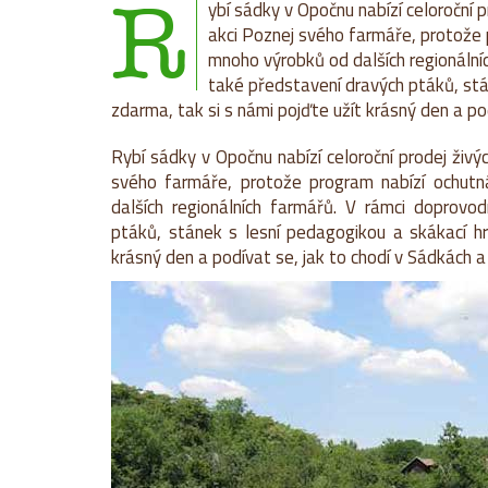
R
ybí sádky v Opočnu nabízí celoroční 
akci Poznej svého farmáře, protože p
mnoho výrobků od dalších regionáln
také představení dravých ptáků, stán
zdarma, tak si s námi pojďte užít krásný den a p
Rybí sádky v Opočnu nabízí
celoroční prodej živ
svého farmáře, protože program nabízí ochutná
dalších regionálních farmářů. V rámci doprov
ptáků, stánek s lesní pedagogikou a skákací hr
krásný den a podívat se, jak to chodí v Sádkách 