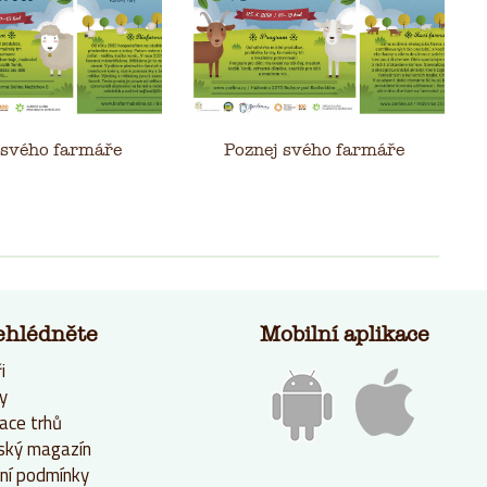
 svého farmáře
Poznej svého farmáře
ehlédněte
Mobilní aplikace
i
y
ace trhů
ský magazín
ní podmínky