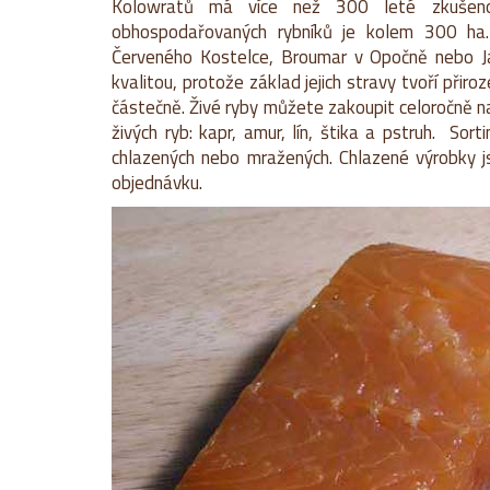
Kolowratů má více než 300 leté zkušeno
obhospodařovaných rybníků je kolem 300 ha. 
Červeného Kostelce, Broumar v Opočně nebo Ja
kvalitou, protože základ jejich stravy tvoří přir
částečně. Živé ryby můžete zakoupit celoročně n
živých ryb: kapr, amur, lín, štika a pstruh.
Sorti
chlazených nebo mražených. Chlazené výrobky js
objednávku.