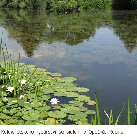
Kolowratského rybářství se sídlem v Opočně. Rodina