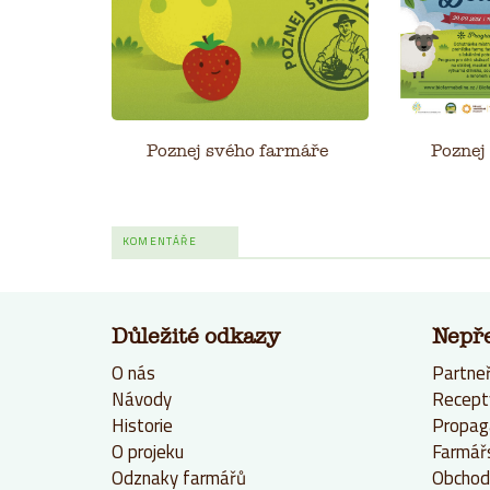
Poznej svého farmáře
Poznej
KOMENTÁŘE
Důležité odkazy
Nepř
O nás
Partneř
Návody
Recept
Historie
Propag
O projeku
Farmář
Odznaky farmářů
Obchod