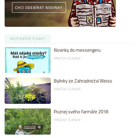
NEJČTENĚJŠÍ ČLÁNKY
Novinky do messengeru
PŘEČÍST ČLÁNEK
Bylinky ze Zahradnictví Weiss
PŘEČÍST ČLÁNEK
Poznej svého farmáře 2018
PŘEČÍST ČLÁNEK