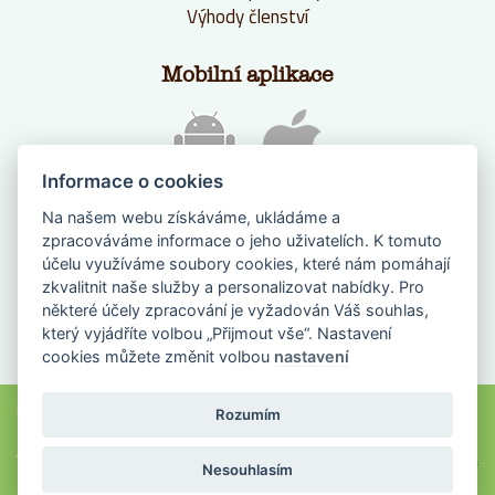
Výhody členství
Mobilní aplikace
Informace o cookies
Na našem webu získáváme, ukládáme a
zpracováváme informace o jeho uživatelích. K tomuto
účelu využíváme soubory cookies, které nám pomáhají
zkvalitnit naše služby a personalizovat nabídky. Pro
některé účely zpracování je vyžadován Váš souhlas,
který vyjádříte volbou „Přijmout vše“. Nastavení
NAPIŠTE NÁM
cookies můžete změnit volbou
nastavení
Farmanadlani.cz 2018, všechna práva vyhrazena |
Nastavení cookies
Rozumím
Webové stránky na míru vyrobilo FOXMATE
a
Nesouhlasím