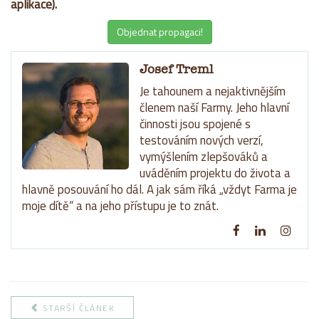
aplikace).
Objednat propagaci!
Josef Treml
Je tahounem a nejaktivnějším
členem naší Farmy. Jeho hlavní
činnosti jsou spojené s
testováním nových verzí,
vymýšlením zlepšováků a
uváděním projektu do života a
hlavně posouvání ho dál. A jak sám říká „vždyt Farma je
moje dítě“ a na jeho přístupu je to znát.
STARŠÍ ČLÁNEK