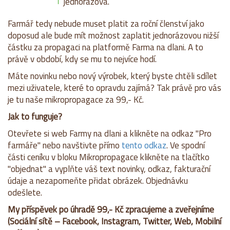
jednorázová.
Farmář tedy nebude muset platit za roční členství jako
doposud ale bude mít možnost zaplatit jednorázovou nižší
částku za propagaci na platformě Farma na dlani. A to
právě v období, kdy se mu to nejvíce hodí.
Máte novinku nebo nový výrobek, který byste chtěli sdílet
mezi uživatele, které to opravdu zajímá? Tak právě pro vás
je tu naše mikropropagace za 99,- Kč.
Jak to funguje?
Otevřete si web Farmy na dlani a klikněte na odkaz "Pro
farmáře" nebo navštivte přímo
tento odkaz
. Ve spodní
části ceníku v bloku Mikropropagace klikněte na tlačítko
"objednat" a vyplňte váš text novinky, odkaz, fakturační
údaje a nezapomeňte přidat obrázek. Objednávku
odešlete.
My příspěvek po úhradě 99,- Kč zpracujeme a zveřejníme
(Sociální sítě – Facebook, Instagram, Twitter, Web, Mobilní