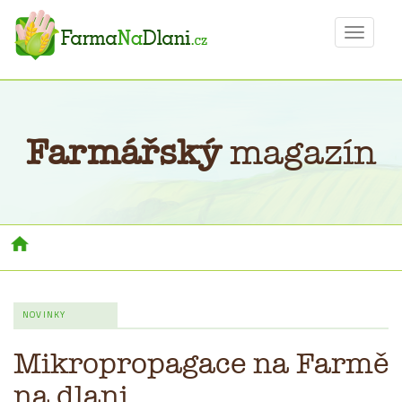
Toggle
navigat
Farmářský
magazín
Toggl
navig
NOVINKY
Mikropropagace na Farmě
na dlani