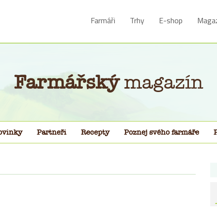
Farmáři
Trhy
E-shop
Magaz
Farmářský
magazín
ovinky
Partneři
Recepty
Poznej svého farmáře