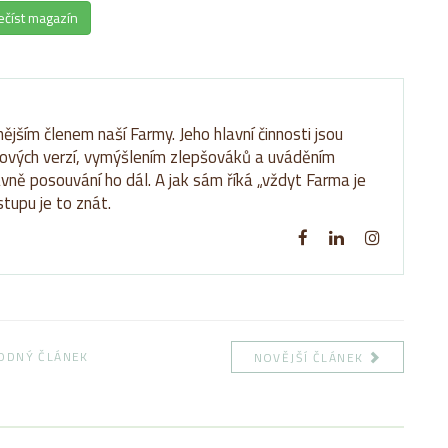
ečíst magazín
ějším členem naší Farmy. Jeho hlavní činnosti jsou
ových verzí, vymýšlením zlepšováků a uváděním
avně posouvání ho dál. A jak sám říká „vždyt Farma je
stupu je to znát.
ODNÝ ČLÁNEK
NOVĚJŠÍ ČLÁNEK