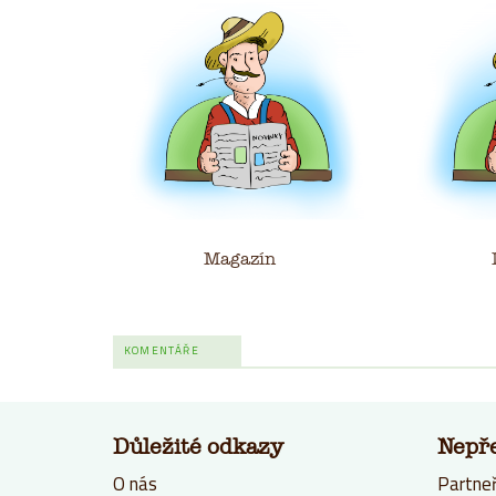
Magazín
KOMENTÁŘE
Důležité odkazy
Nepř
O nás
Partneř