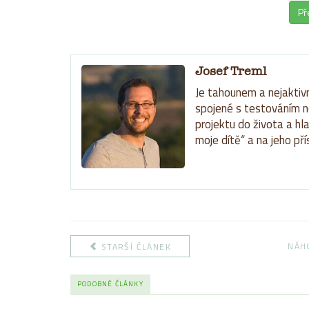
Př
Josef Treml
Je tahounem a nejaktivn
spojené s testováním n
projektu do života a hl
moje dítě“ a na jeho pří
NÁH
STARŠÍ ČLÁNEK
PODOBNÉ ČLÁNKY