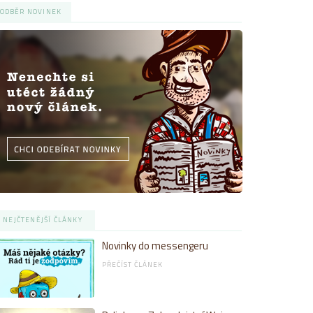
ODBĚR NOVINEK
NEJČTENĚJŠÍ ČLÁNKY
Novinky do messengeru
PŘEČÍST ČLÁNEK