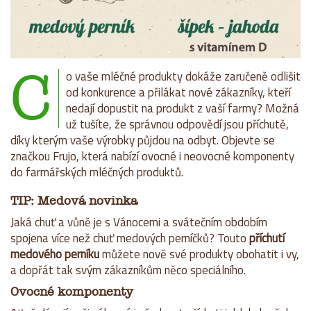
C
o vaše mléčné produkty dokáže zaručeně odlišit
od konkurence a přilákat nové zákazníky, kteří
nedají dopustit na produkt z vaší farmy? Možná
už tušíte, že správnou odpovědí jsou příchutě,
díky kterým vaše výrobky půjdou na odbyt. Objevte se
značkou Frujo, která nabízí ovocné i neovocné komponenty
do farmářských mléčných produktů.
TIP: Medová novinka
Jaká chuť a vůně je s Vánocemi a svátečním obdobím
spojena více než chuť medových perníčků? Touto
příchutí
medového perníku
můžete nově své produkty obohatit i vy,
a dopřát tak svým zákazníkům něco speciálního.
Ovocné komponenty