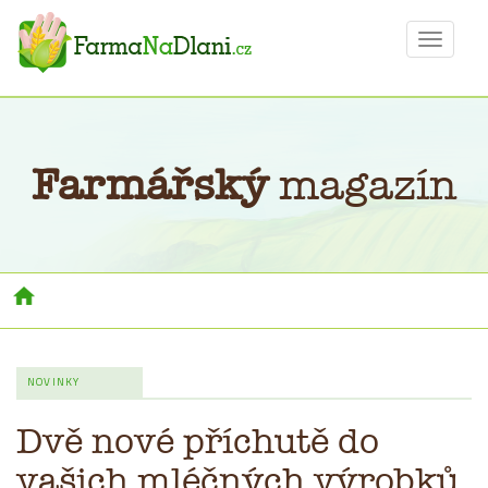
Toggle
navigat
Farmářský
magazín
Toggl
navig
NOVINKY
Dvě nové příchutě do
vašich mléčných výrobků