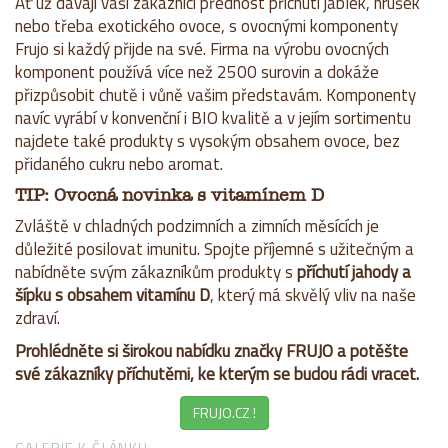
Ať už dávají vaši zákazníci přednost příchuti jablek, hrušek
nebo třeba exotického ovoce, s ovocnými komponenty
Frujo si každý přijde na své. Firma na výrobu ovocných
komponent používá více než 2500 surovin a dokáže
přizpůsobit chutě i vůně vašim představám. Komponenty
navíc vyrábí v konvenční i BIO kvalitě a v jejím sortimentu
najdete také produkty s vysokým obsahem ovoce, bez
přidaného cukru nebo aromat.
TIP: Ovocná novinka s vitamínem D
Zvláště v chladných podzimních a zimních měsících je
důležité posilovat imunitu. Spojte příjemné s užitečným a
nabídněte svým zákazníkům produkty s
příchutí jahody a
šípku s obsahem vitamínu D
, který má skvělý vliv na naše
zdraví.
Prohlédněte si širokou nabídku značky FRUJO a potěšte
své zákazníky příchutěmi, ke kterým se budou rádi vracet.
FRUJO.CZ !
GALERIE K ČLÁNKU