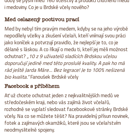
doby se pyšní hned 160 včelstvy a produkcí chutného medu
i medoviny. Co je u Brdské včely nového?
Med oslazený poctivou prací
Med by nebyl tím pravým medem, kdyby se na jeho výrobě
nepodílely včelky a zkušení včelaři, kteří vnímají svou práci
jako koníček a potvrzují pravidlo, že nejlepší je to, co je
dělané s láskou. A co říkají o medu ti, kteří jej měli možnost
ochutnat?
„10 z 9 uživatelů sladících Brdskou včelou
doporučují jedině med této proslulé kvality. A pak ho má
rád ještě Jarda Máre... Bez legrace! Je to 100% nešizená
bio kvalita.“
Fanoušek Brdské včely
Facebook s příběhem
Ať už chcete ochutnat jeden z nejkvalitnějších medů ve
středočeském kraji, nebo vás zajímá život včelařů,
rozhodně se vyplatí sledovat facebookové stránky Brdské
včely. Na co se můžete těšit? Na pravidelný přísun novinek,
fotek a zajímavých okamžiků, které jsou se včelařstvím
neodmyslitelně spojeny.