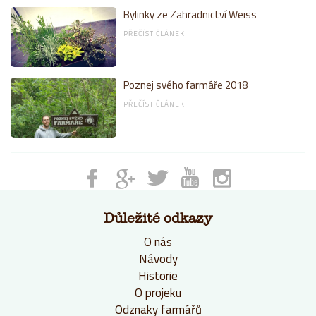
Bylinky ze Zahradnictví Weiss
PŘEČÍST ČLÁNEK
Poznej svého farmáře 2018
PŘEČÍST ČLÁNEK
Důležité odkazy
O nás
Návody
Historie
O projeku
Odznaky farmářů