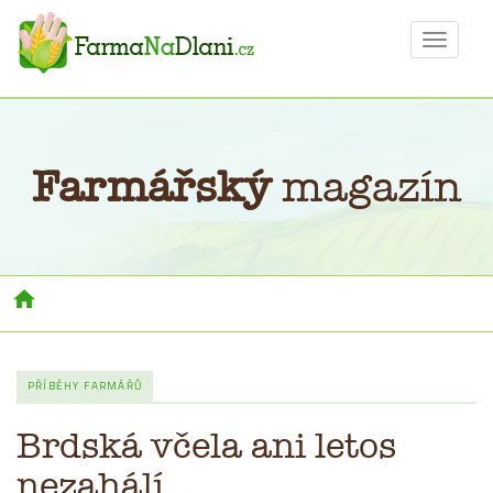
Toggle
navigat
Farmářský
magazín
Toggl
navig
PŘÍBĚHY FARMÁŘŮ
Brdská včela ani letos
nezahálí