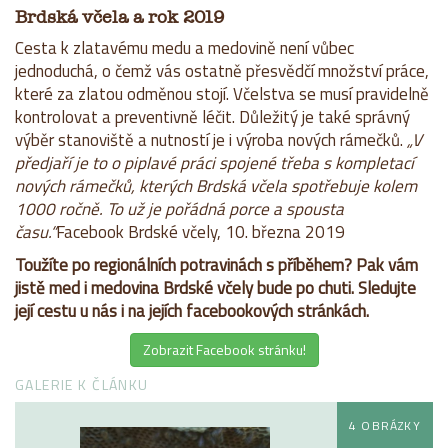
Brdská včela a rok 2019
Cesta k zlatavému medu a medovině není vůbec
jednoduchá, o čemž vás ostatně přesvědčí množství práce,
které za zlatou odměnou stojí. Včelstva se musí pravidelně
kontrolovat a preventivně léčit. Důležitý je také správný
výběr stanoviště a nutností je i výroba nových rámečků.
„V
předjaří je to o piplavé práci spojené třeba s kompletací
nových rámečků, kterých Brdská včela spotřebuje kolem
1000 ročně. To už je pořádná porce a spousta
času.“
Facebook Brdské včely, 10. března 2019
Toužíte po regionálních potravinách s příběhem? Pak vám
jistě med i medovina Brdské včely bude po chuti. Sledujte
její cestu u nás i na jejích facebookových stránkách.
Zobrazit Facebook stránku!
GALERIE K ČLÁNKU
4 OBRÁZKY