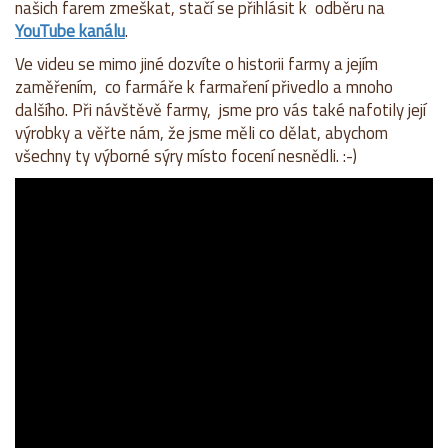
našich farem zmeškat, stačí se přihlásit k odběru na
YouTube kanálu
.
Ve videu se mimo jiné dozvíte o historii farmy a jejím
zaměřením, co farmáře k farmaření přivedlo a mnoho
dalšího. Při návštěvě farmy, jsme pro vás také nafotily její
výrobky a věřte nám, že jsme měli co dělat, abychom
všechny ty výborné sýry místo focení nesnědli. :-)