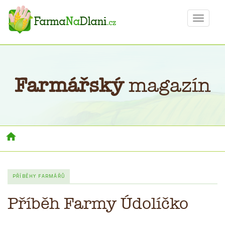
Toggle
navigat
Farmářský
magazín
Toggl
navig
PŘÍBĚHY FARMÁŘŮ
Příběh Farmy Údolíčko