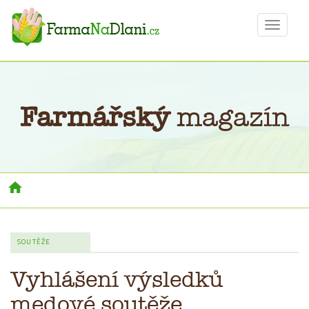
Toggle
navigat
Farmářský
magazín
Toggl
navig
SOUTĚŽE
Vyhlášení výsledků
medové soutěže