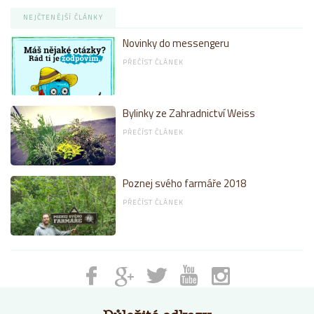
NEJČTENĚJŠÍ ČLÁNKY
Novinky do messengeru
PŘEČÍST ČLÁNEK
Bylinky ze Zahradnictví Weiss
PŘEČÍST ČLÁNEK
Poznej svého farmáře 2018
PŘEČÍST ČLÁNEK