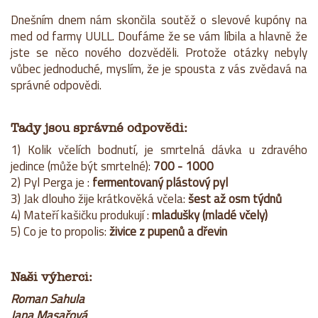
Dnešním dnem nám skončila soutěž o slevové kupóny na
med od farmy UULL. Doufáme že se vám líbila a hlavně že
jste se něco nového dozvěděli. Protože otázky nebyly
vůbec jednoduché, myslím, že je spousta z vás zvědavá na
správné odpovědi.
Tady jsou správné odpovědi:
1) Kolik včelích bodnutí, je smrtelná dávka u zdravého
jedince (může být smrtelné):
700 - 1000
2) Pyl Perga je :
fermentovaný plástový pyl
3) Jak dlouho žije krátkověká včela:
šest až
osm týdnů
4) Mateří kašičku produkují :
mladušky (mladé včely)
5) Co je to propolis:
živice z pupenů a dřevin
Naši výherci:
Roman Sahula
Jana Masařová